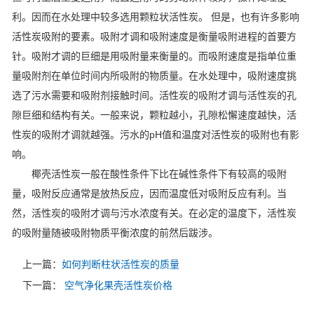
利。因而在水处理中较多选用颗粒状活性炭。 但是，也有许多影响
活性炭吸附的要素。吸附才调和吸附速度是衡量吸附进程的首要方
针。吸附才调的巨细是用吸附量来衡量的。而吸附速度是指单位重
量吸附剂在单位时间内所吸附的物质量。在水处理中，吸附速度挑
选了污水需要和吸附剂接触时间。活性炭的吸附才调与活性炭的孔
隙巨细和结构有关。一般来说，颗粒越小，孔隙松懈速度越快，活
性炭的吸附才调就越强。污水的pH值和温度对活性炭的吸附也有影
响。
椰壳活性炭一般在酸性条件下比在碱性条件下有较高的吸附
量，吸附反应通常是放热反应，因而温度低对吸附反应有利。当
然，活性炭的吸附才调与污水浓度有关。在必定的温度下，活性炭
的吸附量随被吸附物质平衡浓度的前然后跋涉。
上一篇：
如何判断柱状活性炭的质量
下一篇：
空气净化果壳活性炭价格