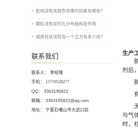
影响活性炭脱色效果的因素有哪些？
颗粒活性炭的孔分布结构及作用
煤质柱状活性炭一个立方有多少吨？
生产
联系我们
脱硫
剂后
联系人： 李经理
脱硝
手机：
15719528277
QQ： 3363195822
有氨
邮箱： 3363195822@qq.com
无氨
地址： 宁夏石嘴山市大武口区
与气
时，