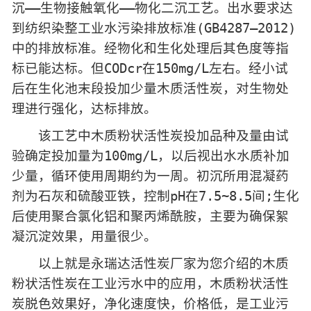
沉——生物接触氧化——物化二沉工艺。出水要求达
到纺织染整工业水污染排放标准(GB4287—2012)
中的排放标准。经物化和生化处理后其色度等指
标已能达标。但CODcr在150mg/L左右。经小试
后在生化池末段投加少量木质活性炭，对生物处
理进行强化，达标排放。
该工艺中木质粉状活性炭投加品种及量由试
验确定投加量为100mg/L，以后视出水水质补加
少量，循环使用周期约为一周。初沉所用混凝药
剂为石灰和硫酸亚铁，控制pH在7.5~8.5间;生化
后使用聚合氯化铝和聚丙烯酰胺，主要为确保絮
凝沉淀效果，用量很少。
以上就是永瑞达活性炭厂家为您介绍的木质
粉状活性炭在工业污水中的应用，木质粉状活性
炭脱色效果好，净化速度快，价格低，是工业污