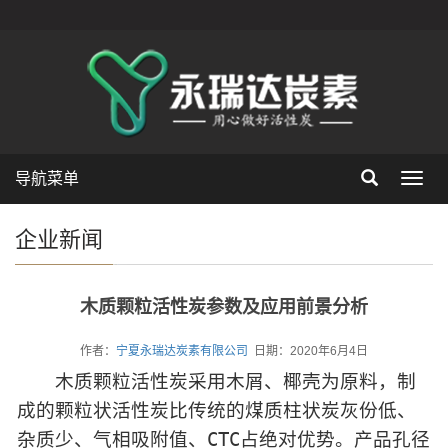
导航菜单
Toggl
navig
企业新闻
木质颗粒活性炭参数及应用前景分析
作者：
宁夏永瑞达炭素有限公司
日期：2020年6月4日
木质颗粒活性炭采用木屑、椰壳为原料，制
成的颗粒状活性炭比传统的煤质柱状炭灰份低、
杂质少、气相吸附值、CTC占绝对优势。产品孔径