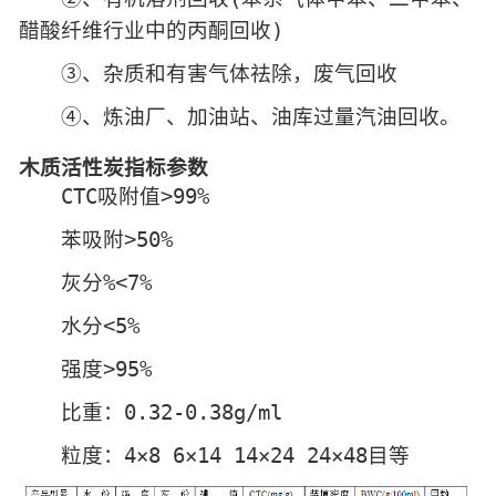
醋酸纤维行业中的丙酮回收)
③、杂质和有害气体祛除，废气回收
④、炼油厂、加油站、油库过量汽油回收。
木质活性炭
指标参数
CTC吸附值>99%
苯吸附>50%
灰分%<7%
水分<5%
强度>95%
比重：0.32-0.38g/ml
粒度：4×8 6×14 14×24 24×48目等