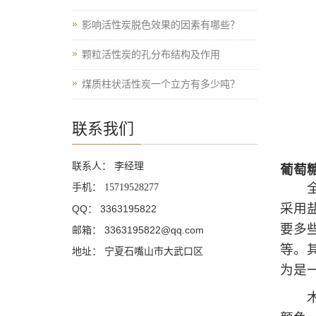
影响活性炭脱色效果的因素有哪些？
颗粒活性炭的孔分布结构及作用
煤质柱状活性炭一个立方有多少吨？
联系我们
联系人： 李经理
葡萄
全每
手机：
15719528277
采用
QQ： 3363195822
要多
邮箱： 3363195822@qq.com
等。
地址： 宁夏石嘴山市大武口区
为是
木质