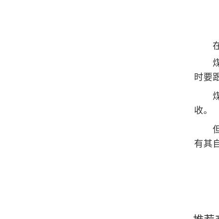
在使
煤质
时要
煤质
收。
但在
有其