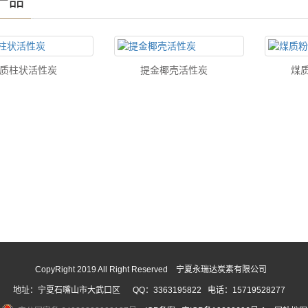
产品
质柱状活性炭
提金椰壳活性炭
煤
CopyRight 2019 All Right Reserved 宁夏永瑞达炭素有限公司
地址：宁夏石嘴山市大武口区 QQ：3363195822 电话：15719528277