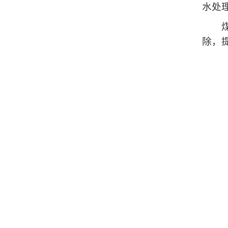
水处
煤质
除，