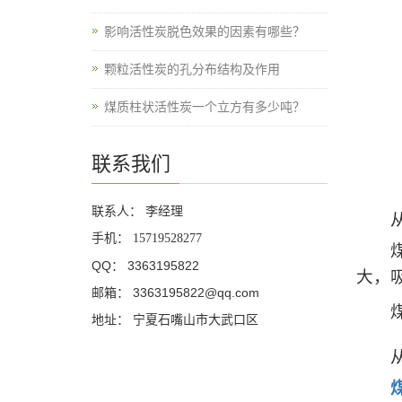
影响活性炭脱色效果的因素有哪些？
颗粒活性炭的孔分布结构及作用
煤质柱状活性炭一个立方有多少吨？
联系我们
联系人： 李经理
从外
手机：
15719528277
煤质
QQ： 3363195822
大，
邮箱： 3363195822@qq.com
煤质
地址： 宁夏石嘴山市大武口区
从用